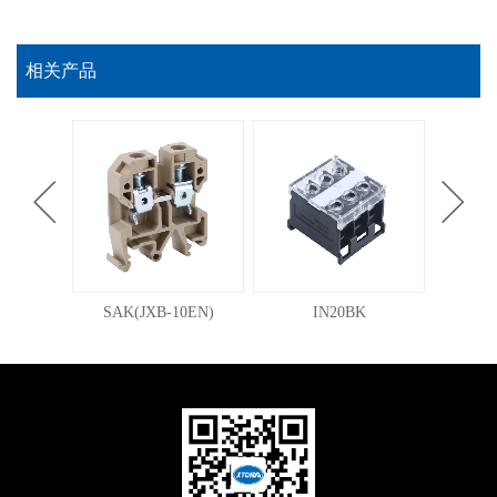
相关产品
N
SAK(JXB-10EN)
IN20BK