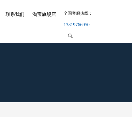
全国客服热线：
联系我们
淘宝旗舰店
联系我们
淘宝旗舰店
13819766950
TB/TBC日式接线端子
TC固定式大电流接线端子
F5封闭型接线端子
MJ1小母线架
NJD接线端子
TBR欧式端子
TK欧式端子
TBD欧式端子