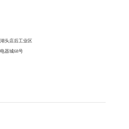
式组合接线端子
FJ2一般式接线端子
零地排接线端子
线端子
湖头店后工业区
电器城68号