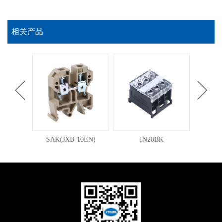
相关产品
N
SAK(JXB-10EN)
IN20BK